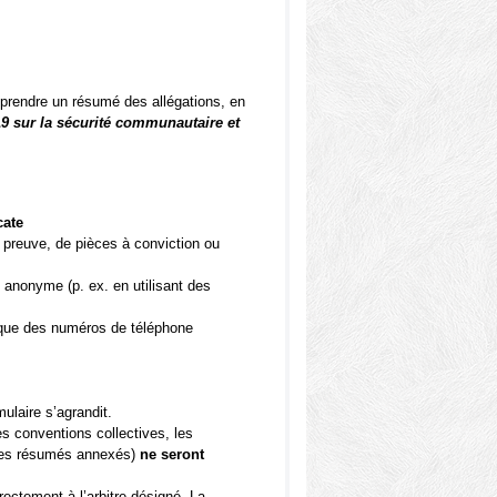
rendre un résumé des allégations, en
19 sur la sécurité communautaire et
cate
 preuve, de pièces à conviction ou
 anonyme (p. ex. en utilisant des
 que des numéros de téléphone
ulaire s’agrandit.
s conventions collectives, les
u les résumés annexés)
ne seront
rectement à l’arbitre désigné. La