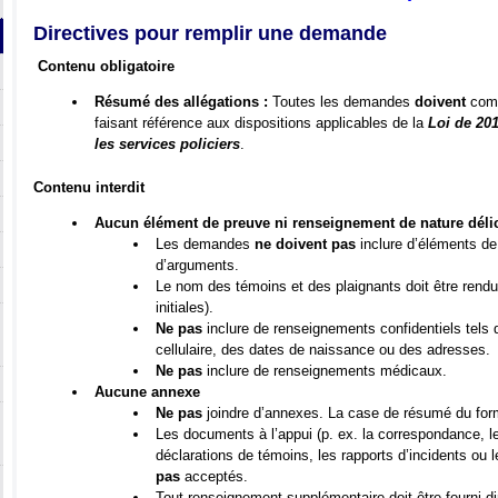
Directives pour remplir une demande
Contenu obligatoire
Résumé des allégations :
Toutes les demandes
doivent
comp
faisant référence aux dispositions applicables de la
Loi de 20
les services policiers
.
Contenu interdit
Aucun élément de preuve ni renseignement de nature déli
Les demandes
ne doivent pas
inclure d’éléments de
d’arguments.
Le nom des témoins et des plaignants doit être rendu
initiales).
Ne pas
inclure de renseignements confidentiels tels
cellulaire, des dates de naissance ou des adresses.
Ne pas
inclure de renseignements médicaux.
Aucune annexe
Ne pas
joindre d’annexes. La case de résumé du form
Les documents à l’appui (p. ex. la correspondance, le
déclarations de témoins, les rapports d’incidents o
pas
acceptés.
Tout renseignement supplémentaire doit être fourni di