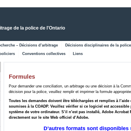
Skip
Skip
to
to
Main
Navigation
Content
rage de la police de l'Ontario
cherche – Décisions d’arbitrage
Décisions disciplinaires de la police
policiers
Conventions collectives
Liens
Formules
Pour demander une conciliation, un arbitrage ou une décision à la Commi
décision pour la police, veuillez remplir et imprimer la formule approprié
Toutes les demandes doivent être téléchargées et remplies à l’aide
soumises à la COADP.
Veuillez vérifier si ce logiciel est accessibl
système de votre ordinateur.
S’il n’est pas installé, Adobe Acrobat
directement sur le site Web officiel d’Adobe.
D’autres formats sont disponibles